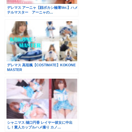
デレマス アーニャ【顔ボカシ極薄Ver.】ハメ
テルマスター アーニャの…
デレマス 高垣楓【COSTIMATE】KOKONE
MASTER
シャニマス 樋口円香 レイヤー彼女に中出
し！素人カップルハメ撮り カノ…