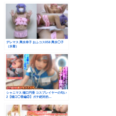
デレマス 輿水幸子 おふコス058 輿水◯子
（水着）
シャニマス 樋口円香 コスプレイヤーの匂い
2【樋口◯香編②】ガチ絶対的…