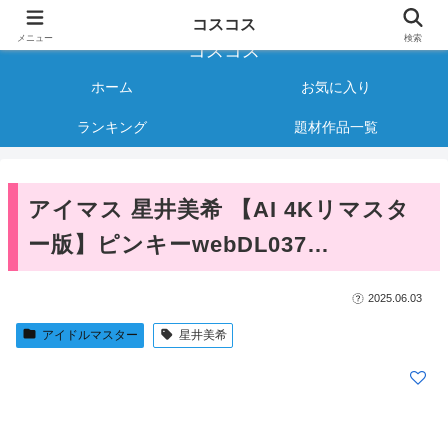
様々なジャンルのコスプレAVをご紹介する情報サイト
コスコス
メニュー
検索
コスコス
ホーム
お気に入り
ランキング
題材作品一覧
アイマス 星井美希 【AI 4Kリマスタ
ー版】ピンキーwebDL037…
2025.06.03
アイドルマスター
星井美希