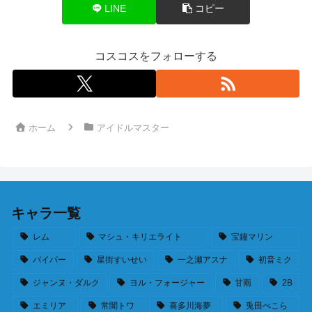
LINE
コピー
コスコスをフォローする
ホーム
アイドルマスター
キャラ一覧
レム
マシュ・キリエライト
宝鐘マリン
バイパー
星街すいせい
一之瀬アスナ
初音ミク
ジャンヌ・ダルク
ヨル・フォージャー
甘雨
2B
エミリア
常闇トワ
喜多川海夢
兎田ぺこら