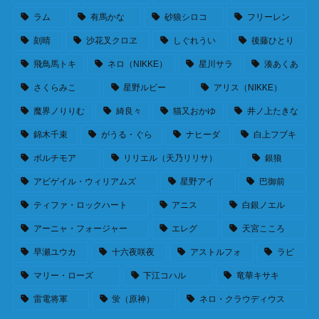
ラム
有馬かな
砂狼シロコ
フリーレン
刻晴
沙花叉クロヱ
しぐれうい
後藤ひとり
飛鳥馬トキ
ネロ（NIKKE）
星川サラ
湊あくあ
さくらみこ
星野ルビー
アリス（NIKKE）
魔界ノりりむ
綺良々
猫又おかゆ
井ノ上たきな
錦木千束
がうる・ぐら
ナヒーダ
白上フブキ
ボルチモア
リリエル（天乃リリサ）
銀狼
アビゲイル・ウィリアムズ
星野アイ
巴御前
ティファ・ロックハート
アニス
白銀ノエル
アーニャ・フォージャー
エレグ
天宮こころ
早瀬ユウカ
十六夜咲夜
アストルフォ
ラピ
マリー・ローズ
下江コハル
竜華キサキ
雷電将軍
蛍（原神）
ネロ・クラウディウス