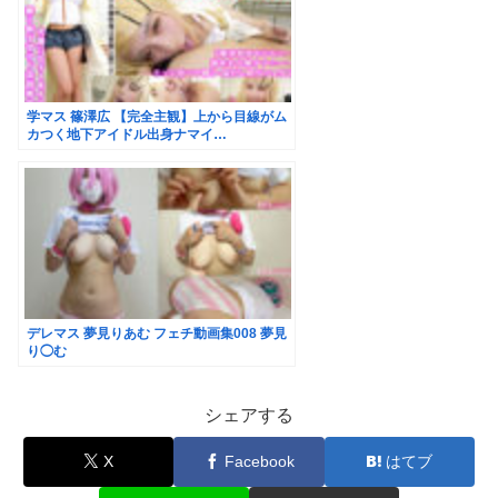
学マス 篠澤広 【完全主観】上から目線がム
カつく地下アイドル出身ナマイ…
デレマス 夢見りあむ フェチ動画集008 夢見
り◯む
シェアする
X
Facebook
はてブ