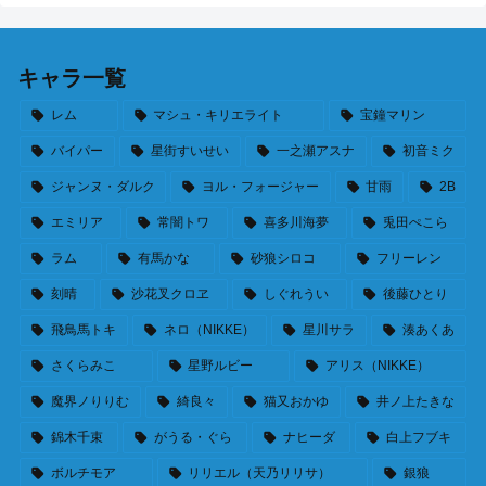
キャラ一覧
レム
マシュ・キリエライト
宝鐘マリン
バイパー
星街すいせい
一之瀬アスナ
初音ミク
ジャンヌ・ダルク
ヨル・フォージャー
甘雨
2B
エミリア
常闇トワ
喜多川海夢
兎田ぺこら
ラム
有馬かな
砂狼シロコ
フリーレン
刻晴
沙花叉クロヱ
しぐれうい
後藤ひとり
飛鳥馬トキ
ネロ（NIKKE）
星川サラ
湊あくあ
さくらみこ
星野ルビー
アリス（NIKKE）
魔界ノりりむ
綺良々
猫又おかゆ
井ノ上たきな
錦木千束
がうる・ぐら
ナヒーダ
白上フブキ
ボルチモア
リリエル（天乃リリサ）
銀狼