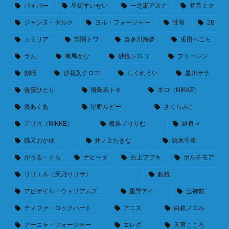
バイパー
星街すいせい
一之瀬アスナ
初音ミク
ジャンヌ・ダルク
ヨル・フォージャー
甘雨
2B
エミリア
常闇トワ
喜多川海夢
兎田ぺこら
ラム
有馬かな
砂狼シロコ
フリーレン
刻晴
沙花叉クロヱ
しぐれうい
星川サラ
後藤ひとり
飛鳥馬トキ
ネロ（NIKKE）
湊あくあ
星野ルビー
さくらみこ
アリス（NIKKE）
魔界ノりりむ
綺良々
猫又おかゆ
井ノ上たきな
錦木千束
がうる・ぐら
ナヒーダ
白上フブキ
ボルチモア
リリエル（天乃リリサ）
銀狼
アビゲイル・ウィリアムズ
星野アイ
巴御前
ティファ・ロックハート
アニス
白銀ノエル
アーニャ・フォージャー
エレグ
天宮こころ