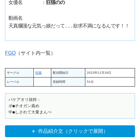
女優名　　　　：
狂猫のの
動画名

天真爛漫な元気っ娘だって...欲求不満になるんです！！	
FGO
（サイト内一覧）
サークル
狂猫
配信開始日
2023年11月18日
レーベル
収録時間
51分
パケアオリ抜粋：

ポ●チオガン責め

中●しされて大量まんぺ
作品紹介文（クリックで展開）