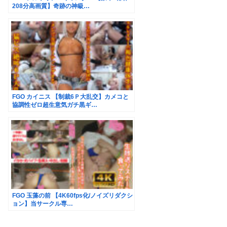
208分高画質】奇跡の神級…
FGO カイニス 【制裁6Ｐ大乱交】カメコと
協調性ゼロ超生意気ガチ黒ギ…
FGO 玉藻の前 【4K60fps化/ノイズリダクシ
ョン】当サークル専…