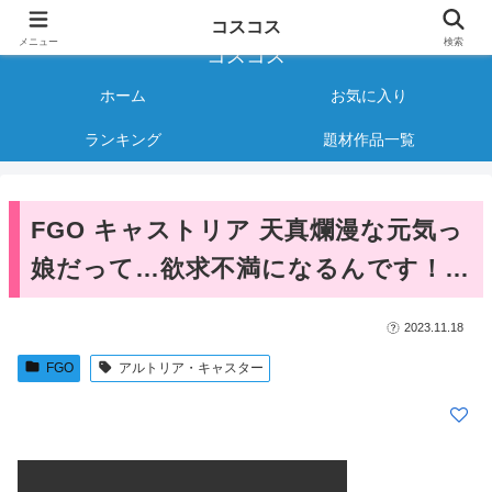
様々なジャンルのコスプレAVをご紹介する情報サイト
コスコス
メニュー
検索
コスコス
ホーム
お気に入り
ランキング
題材作品一覧
FGO キャストリア 天真爛漫な元気っ
娘だって…欲求不満になるんです！…
2023.11.18
FGO
アルトリア・キャスター