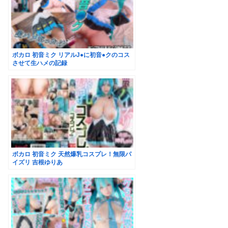
ボカロ 初音ミク リアルJ●に初音●クのコス
させて生ハメの記録
ボカロ 初音ミク 天然爆乳コスプレ！無限パ
イズリ 吉根ゆりあ