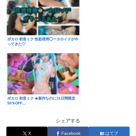
ボカロ 初音ミク 性処理用◯ーカロイドがや
ってきた♡
ボカロ 初音ミク 🔥新作なのに31日間限定
50％OFF…
シェアする
X
Facebook
はてブ