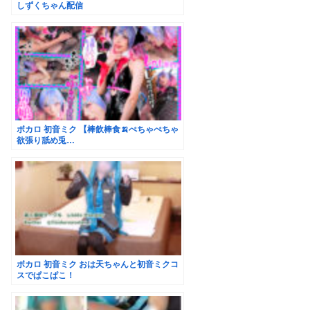
しずくちゃん配信
ボカロ 初音ミク 【棒飲棒食🍌ぺちゃぺちゃ
欲張り舐め兎…
ボカロ 初音ミク おは天ちゃんと初音ミクコ
スでぱこぱこ！