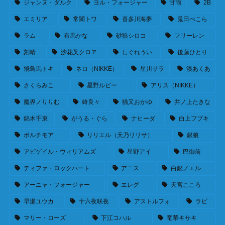
ジャンヌ・ダルク
ヨル・フォージャー
甘雨
2B
エミリア
常闇トワ
喜多川海夢
兎田ぺこら
ラム
有馬かな
砂狼シロコ
フリーレン
刻晴
沙花叉クロヱ
しぐれうい
後藤ひとり
飛鳥馬トキ
ネロ（NIKKE）
星川サラ
湊あくあ
さくらみこ
星野ルビー
アリス（NIKKE）
魔界ノりりむ
綺良々
猫又おかゆ
井ノ上たきな
錦木千束
がうる・ぐら
ナヒーダ
白上フブキ
ボルチモア
リリエル（天乃リリサ）
銀狼
アビゲイル・ウィリアムズ
星野アイ
巴御前
ティファ・ロックハート
アニス
白銀ノエル
アーニャ・フォージャー
エレグ
天宮こころ
早瀬ユウカ
十六夜咲夜
アストルフォ
ラピ
マリー・ローズ
下江コハル
竜華キサキ