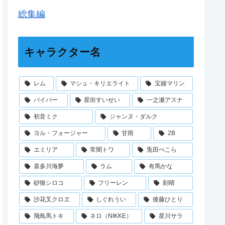
総集編
キャラクター名
レム
マシュ・キリエライト
宝鐘マリン
バイパー
星街すいせい
一之瀬アスナ
初音ミク
ジャンヌ・ダルク
ヨル・フォージャー
甘雨
2B
エミリア
常闇トワ
兎田ぺこら
喜多川海夢
ラム
有馬かな
砂狼シロコ
フリーレン
刻晴
沙花叉クロヱ
しぐれうい
後藤ひとり
飛鳥馬トキ
ネロ（NIKKE）
星川サラ