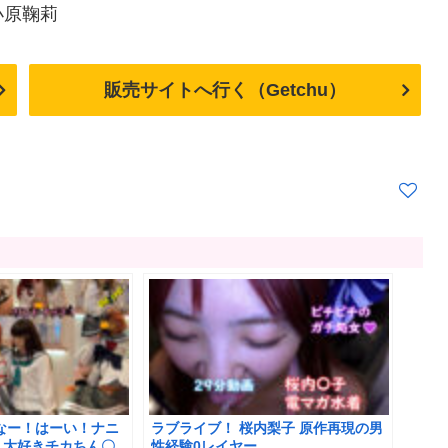
販売サイトへ行く（Getchu）
なー！はーい！ナニ
ラブライブ！ 桜内梨子 原作再現の男
ん大好きチカちん〇
性経験0レイヤー