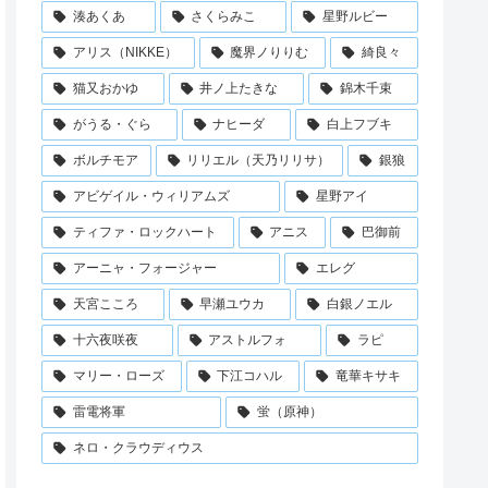
湊あくあ
さくらみこ
星野ルビー
アリス（NIKKE）
魔界ノりりむ
綺良々
猫又おかゆ
井ノ上たきな
錦木千束
がうる・ぐら
ナヒーダ
白上フブキ
ボルチモア
リリエル（天乃リリサ）
銀狼
アビゲイル・ウィリアムズ
星野アイ
ティファ・ロックハート
アニス
巴御前
アーニャ・フォージャー
エレグ
天宮こころ
早瀬ユウカ
白銀ノエル
十六夜咲夜
アストルフォ
ラピ
マリー・ローズ
下江コハル
竜華キサキ
雷電将軍
蛍（原神）
ネロ・クラウディウス