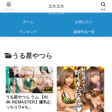
様々なジャンルのコスプレAVをご紹介する情報サイト
コスコス
メニュー
検索
コスコス
ホーム
お気に入り
ランキング
題材作品一覧
うる星やつら
うる星やつら ラム 【AI
4K REMASTER】爆乳む
っちりラ●ち…