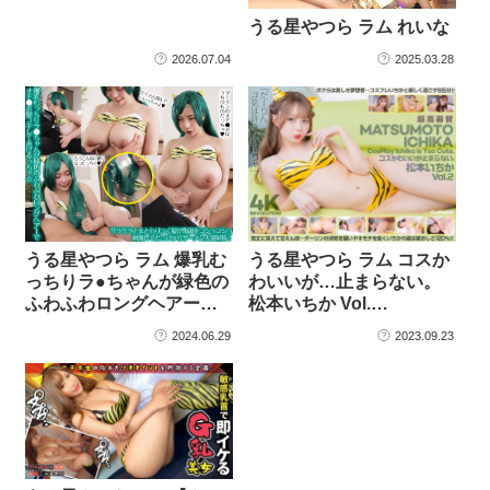
うる星やつら ラム れいな
2026.07.04
2025.03.28
うる星やつら ラム 爆乳む
うる星やつら ラム コスか
っちりラ●ちゃんが緑色の
わいいが…止まらない。
ふわふわロングヘアー…
松本いちか Vol.…
2024.06.29
2023.09.23