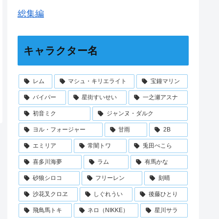
総集編
キャラクター名
レム
マシュ・キリエライト
宝鐘マリン
バイパー
星街すいせい
一之瀬アスナ
初音ミク
ジャンヌ・ダルク
ヨル・フォージャー
甘雨
2B
エミリア
常闇トワ
兎田ぺこら
喜多川海夢
ラム
有馬かな
砂狼シロコ
フリーレン
刻晴
沙花叉クロヱ
しぐれうい
後藤ひとり
飛鳥馬トキ
ネロ（NIKKE）
星川サラ