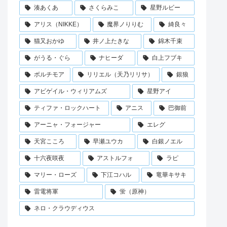
湊あくあ
さくらみこ
星野ルビー
アリス（NIKKE）
魔界ノりりむ
綺良々
猫又おかゆ
井ノ上たきな
錦木千束
がうる・ぐら
ナヒーダ
白上フブキ
ボルチモア
リリエル（天乃リリサ）
銀狼
アビゲイル・ウィリアムズ
星野アイ
ティファ・ロックハート
アニス
巴御前
アーニャ・フォージャー
エレグ
天宮こころ
早瀬ユウカ
白銀ノエル
十六夜咲夜
アストルフォ
ラピ
マリー・ローズ
下江コハル
竜華キサキ
雷電将軍
蛍（原神）
ネロ・クラウディウス