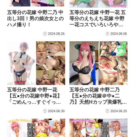
五等分の花嫁 中野二乃 中
五等分の花嫁 中野一花 五
出し3回！男の娘次女との
等分のえちえち花嫁 中野
ハメ撮り！
一花コスでいろいろや…
2024.08.26
2024.08.06
五等分の花嫁 中野一花
五等分の花嫁 中野二乃
【五●分の花嫁中野●花】
【五●分の花嫁＠中●二
「ごめんっ…すぐイっ
乃】天然Hカップ美爆乳
ち…
レ…
2024.06.30
2024.06.20