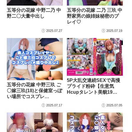
五等分の花嫁 中野二乃 中
五等分の花嫁 二乃 三玖 中
野二〇大量中出し
野家男の娘姉妹秘密のプ
レイ♡
2025.07.27
2025.07.19
5P大乱交連続SEXで高慢
五等分の花嫁 中野三玖 ご
プライド粉砕【生意気
〇嫁三玖(18)と保健室っぽ
Hcupタレント美貌19…
い場所でコスプレ…
2025.07.17
2025.07.05