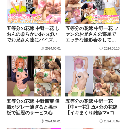
五等分の花嫁 中野一花 し
五等分の花嫁 中野一花 フ
おんの柔らかいおっぱい
ァンのお兄さんの部屋で
でお兄さん達にパイズ
エッチな撮影会をして
リ…
た…
2024.06.01
2024.05.18
五等分の花嫁 中野四葉 個
五等分の花嫁 中野一花
撮がグレー過ぎると掲示
【中●一花】五●分の花嫁
板で話題のサービス心
【イキまくり雑魚マ●コ…
旺…
2024.04.01
2024.03.09