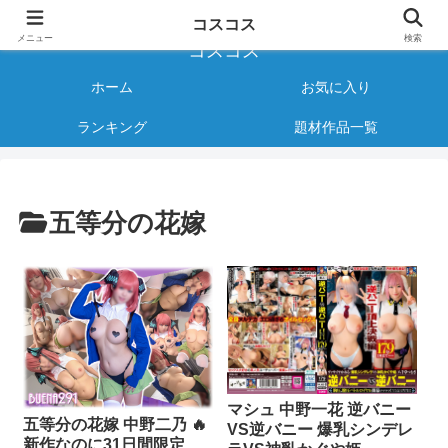
様々なジャンルのコスプレAVをご紹介する情報サイト
コスコス
メニュー
検索
コスコス
ホーム
お気に入り
ランキング
題材作品一覧
五等分の花嫁
マシュ 中野一花 逆バニー
五等分の花嫁 中野二乃 🔥
VS逆バニー 爆乳シンデレ
新作なのに31日間限定