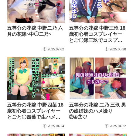
五等分の花嫁 中野二乃 六
五等分の花嫁 中野三玖 18
月の花嫁~中◯二乃~
歳初心者コスプレイヤー
とご〇嫁三玖でコスプ…
2025.07.02
2025.05.28
五等分の花嫁 中野四葉 18
五等分の花嫁 二乃 三玖 男
歳初心者コスプレイヤー
の娘姉妹のハメ撮り
とごと〇四葉で生ハメ…
②&③♡
2025.04.24
2025.04.22