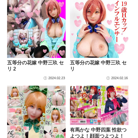
五等分の花嫁 中野三玖 セ
五等分の花嫁 中野三玖 セ
リ 2
リ
2024.02.23
2024.02.16
有馬かな 中野四葉 性欲つ
よつよ！顔面つよつよ！