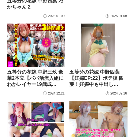
五等分の花嫁 中野四葉 わ
かちゃん 2
2025.01.09
2025.01.08
五等分の花嫁 中野三玖 豪
五等分の花嫁 中野四葉
華2本立【パパ活流入組に
【妊婦EP:22】ボテ腹 四
わかレイヤー19歳成…
葉！妊娠中も中出し…
2024.12.21
2024.09.16