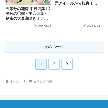
元アイドルから転身！
フ…
五等分の花嫁 中野四葉 ◯
等分の◯嫁～中◯四葉～
秘密の大量潮吹きオナ
ニ…
2024.01.28
2023.12.21
次のページ
次
1
2
へ
ホーム
五等分の花嫁