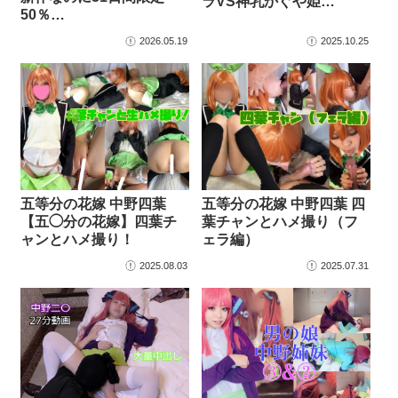
ラVS神乳かぐや姫…
50％…
2026.05.19
2025.10.25
五等分の花嫁 中野四葉
五等分の花嫁 中野四葉 四
【五◯分の花嫁】四葉チ
葉チャンとハメ撮り（フ
ャンとハメ撮り！
ェラ編）
2025.08.03
2025.07.31