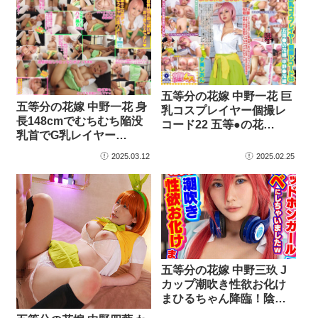
五等分の花嫁 中野一花 巨
五等分の花嫁 中野一花 身
乳コスプレイヤー個撮レ
長148cmでむちむち陥没
コード22 五等●の花…
乳首でG乳レイヤー…
2025.03.12
2025.02.25
五等分の花嫁 中野三玖 J
カップ潮吹き性欲お化け
まひるちゃん降臨！陰
キ…