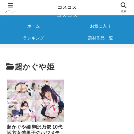
様々なジャンルのコスプレAVをご紹介する情報サイト
コスコス
メニュー
検索
コスコス
ホーム
お気に入り
ランキング
題材作品一覧
超かぐや姫
超かぐや姫 駒沢乃依 10代
地方女装男子のハジメテ