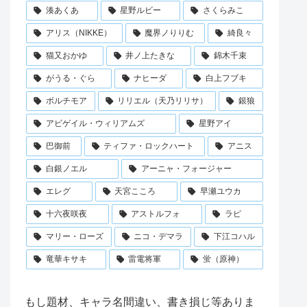
湊あくあ
星野ルビー
さくらみこ
アリス（NIKKE）
魔界ノりりむ
綺良々
猫又おかゆ
井ノ上たきな
錦木千束
がうる・ぐら
ナヒーダ
白上フブキ
ボルチモア
リリエル（天乃リリサ）
銀狼
アビゲイル・ウィリアムズ
星野アイ
巴御前
ティファ・ロックハート
アニス
白銀ノエル
アーニャ・フォージャー
エレグ
天宮こころ
早瀬ユウカ
十六夜咲夜
アストルフォ
ラピ
マリー・ローズ
ニコ・デマラ
下江コハル
竜華キサキ
雷電将軍
蛍（原神）
もし題材、キャラ名間違い、書き損じ等ありま