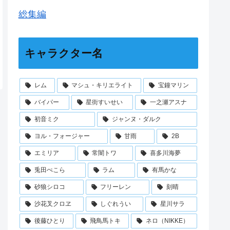
総集編
キャラクター名
レム
マシュ・キリエライト
宝鐘マリン
バイパー
星街すいせい
一之瀬アスナ
初音ミク
ジャンヌ・ダルク
ヨル・フォージャー
甘雨
2B
エミリア
常闇トワ
喜多川海夢
兎田ぺこら
ラム
有馬かな
砂狼シロコ
フリーレン
刻晴
沙花叉クロヱ
しぐれうい
星川サラ
後藤ひとり
飛鳥馬トキ
ネロ（NIKKE）