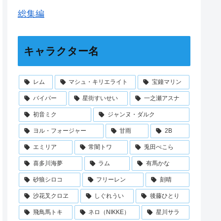
総集編
キャラクター名
レム
マシュ・キリエライト
宝鐘マリン
バイパー
星街すいせい
一之瀬アスナ
初音ミク
ジャンヌ・ダルク
ヨル・フォージャー
甘雨
2B
エミリア
常闇トワ
兎田ぺこら
喜多川海夢
ラム
有馬かな
砂狼シロコ
フリーレン
刻晴
沙花叉クロヱ
しぐれうい
後藤ひとり
飛鳥馬トキ
ネロ（NIKKE）
星川サラ