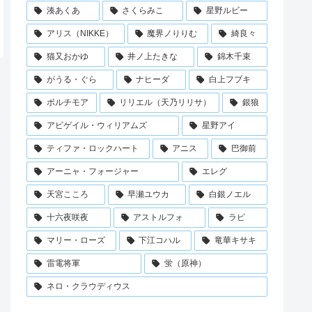
湊あくあ
さくらみこ
星野ルビー
アリス（NIKKE）
魔界ノりりむ
綺良々
猫又おかゆ
井ノ上たきな
錦木千束
がうる・ぐら
ナヒーダ
白上フブキ
ボルチモア
リリエル（天乃リリサ）
銀狼
アビゲイル・ウィリアムズ
星野アイ
ティファ・ロックハート
アニス
巴御前
アーニャ・フォージャー
エレグ
天宮こころ
早瀬ユウカ
白銀ノエル
十六夜咲夜
アストルフォ
ラピ
マリー・ローズ
下江コハル
竜華キサキ
雷電将軍
蛍（原神）
ネロ・クラウディウス