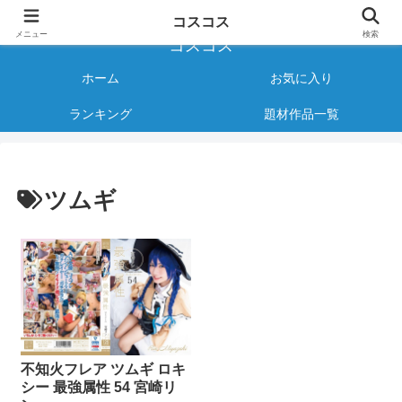
様々なジャンルのコスプレAVをご紹介する情報サイト
コスコス
メニュー
検索
コスコス
ホーム
お気に入り
ランキング
題材作品一覧
ツムギ
不知火フレア ツムギ ロキ
シー 最強属性 54 宮崎リ