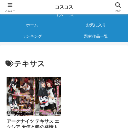
様々なジャンルのコスプレAVをご紹介する情報サイト
コスコス
メニュー
検索
コスコス
ホーム
お気に入り
ランキング
題材作品一覧
テキサス
アークナイツ テキサス エ
クシア 天使と狼の発情ト