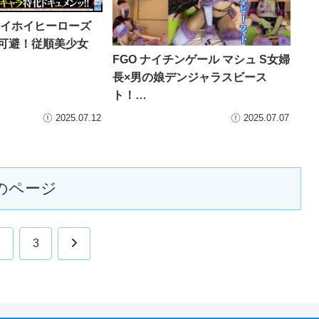
 ホイホイヒーローズ
不可避！従順美少女
FGO ナイチンゲール マシュ S女婦
長×男の娘デンジャラスビース
ト！…
2025.07.12
2025.07.07
のページ
次
2
3
へ