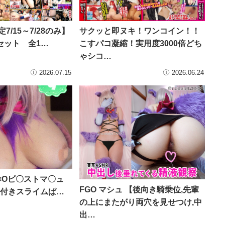
7/15～7/28のみ】
サクッと即ヌキ！ワンコイン！！
eセット 全1…
こすパコ凝縮！実用度3000倍どち
ゃシコ…
2026.07.15
2026.06.24
F×Oビ〇ストマ〇ュ
FGO マシュ 【後向き騎乗位,先輩
の星付きスライムぱ…
の上にまたがり両穴を見せつけ,中
出…