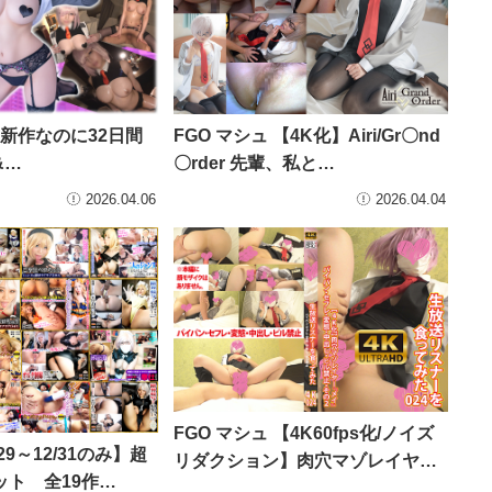
🔥新作なのに32日間
FGO マシュ 【4K化】Airi/Gr〇nd
&…
〇rder 先輩、私と…
2026.04.06
2026.04.04
FGO マシュ 【4K60fps化/ノイズ
29～12/31のみ】超
リダクション】肉穴マゾレイヤ…
ット 全19作…