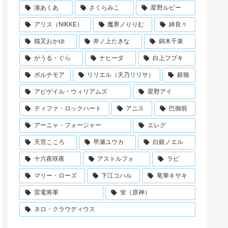
湊あくあ
さくらみこ
星野ルビー
アリス（NIKKE）
魔界ノりりむ
綺良々
猫又おかゆ
井ノ上たきな
錦木千束
がうる・ぐら
ナヒーダ
白上フブキ
ボルチモア
リリエル（天乃リリサ）
銀狼
アビゲイル・ウィリアムズ
星野アイ
ティファ・ロックハート
アニス
巴御前
アーニャ・フォージャー
エレグ
天宮こころ
早瀬ユウカ
白銀ノエル
十六夜咲夜
アストルフォ
ラピ
マリー・ローズ
下江コハル
竜華キサキ
雷電将軍
蛍（原神）
ネロ・クラウディウス