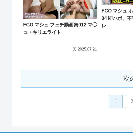
FGO マシュ
04 即ハボ、
FGO マシュ フェチ動画集012 マ◯
レ…
ュ・キリエライト
2025.07.21
次
1