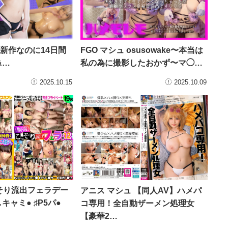
🔥新作なのに14日間
FGO マシュ osusowake〜本当は
&…
私の為に撮影したおかず〜マ◯…
2025.10.15
2025.10.09
そり流出フェラデー
アニス マシュ 【同人AV】ハメパ
しキャミ● ♯P5パ●
コ専用！全自動ザーメン処理女
【豪華2…