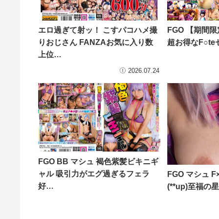
エロ過ぎて射ッ！ こすパコハメ撮
FGO 【期間限定
りおじさん FANZAお気に入り数
超お得なF○t
上位…
2026.07.24
FGO BB マシュ 褐色紫髪ビキニギ
ャル 吸引力がエグ過ぎるフェラ
FGO マシュ 
好…
(**up)至福