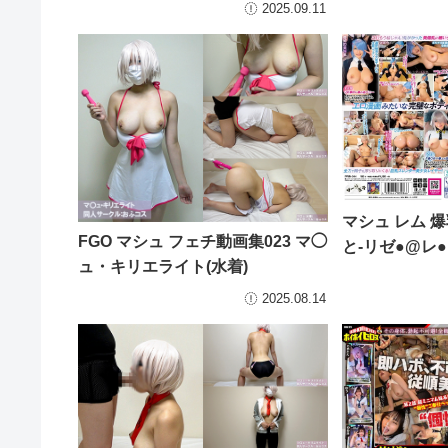
2025.09.11
マシュ レム 
FGO マシュ フェチ動画集023 マ◯
と-リゼ●@レ● 
ュ・キリエライト(水着)
2025.08.14