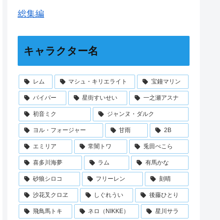
総集編
キャラクター名
レム
マシュ・キリエライト
宝鐘マリン
バイパー
星街すいせい
一之瀬アスナ
初音ミク
ジャンヌ・ダルク
ヨル・フォージャー
甘雨
2B
エミリア
常闇トワ
兎田ぺこら
喜多川海夢
ラム
有馬かな
砂狼シロコ
フリーレン
刻晴
沙花叉クロヱ
しぐれうい
後藤ひとり
飛鳥馬トキ
ネロ（NIKKE）
星川サラ