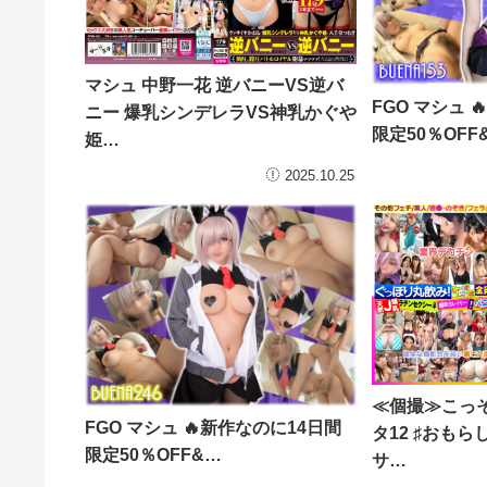
マシュ 中野一花 逆バニーVS逆バ
FGO マシュ 
ニー 爆乳シンデレラVS神乳かぐや
限定50％OFF
姫…
2025.10.25
≪個撮≫こっ
FGO マシュ 🔥新作なのに14日間
タ12 ♯おもら
限定50％OFF&…
サ…