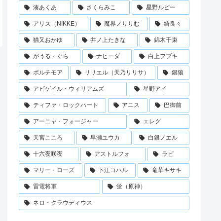
湊あくあ
さくらみこ
星野ルビー
アリス（NIKKE）
魔界ノりりむ
綺良々
猫又おかゆ
井ノ上たきな
錦木千束
がうる・ぐら
ナヒーダ
白上フブキ
ボルチモア
リリエル（天乃リリサ）
銀狼
アビゲイル・ウィリアムズ
星野アイ
ティファ・ロックハート
アニス
巴御前
アーニャ・フォージャー
エレグ
天宮こころ
早瀬ユウカ
白銀ノエル
十六夜咲夜
アストルフォ
ラピ
マリー・ローズ
下江コハル
竜華キサキ
雷電将軍
蛍（原神）
ネロ・クラウディウス