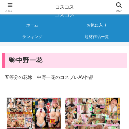
様々なジャンルのコスプレAVをご紹介する情報サイト
コスコス
メニュー
検索
コスコス
ホーム
お気に入り
ランキング
題材作品一覧
中野一花
五等分の花嫁 中野一花のコスプレAV作品