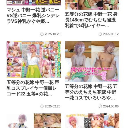
マシュ 中野一花 逆バニー
五等分の花嫁 中野一花 身
VS逆バニー 爆乳シンデレ
長148cmでむちむち陥没
ラVS神乳かぐや姫…
乳首でG乳レイヤー…
2025.10.25
2025.03.12
五等分の花嫁 中野一花 巨
五等分の花嫁 中野一花 五
乳コスプレイヤー個撮レ
等分のえちえち花嫁 中野
コード22 五等●の花…
一花コスでいろいろや…
2025.02.25
2024.08.06