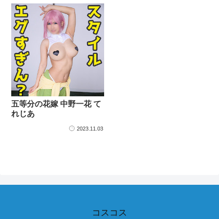
五等分の花嫁 中野一花 て
れじあ
2023.11.03
コスコス