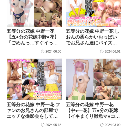
五等分の花嫁 中野一花
五等分の花嫁 中野一花 し
【五●分の花嫁中野●花】
おんの柔らかいおっぱい
「ごめんっ…すぐイっ
でお兄さん達にパイズ
ち…
リ…
2024.06.30
2024.06.01
五等分の花嫁 中野一花 フ
五等分の花嫁 中野一花
ァンのお兄さんの部屋で
【中●一花】五●分の花嫁
エッチな撮影会をして
【イキまくり雑魚マ●コ…
た…
2024.05.18
2024.03.09