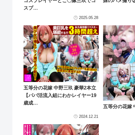
コスプレイヤーとご〇嫁三玖でコ
妹のハメ撮り
スプ…
2025.05.28
五等分の花嫁 中野三玖 豪華2本立
【パパ活流入組にわかレイヤー19
歳成…
五等分の花嫁 
2024.12.21