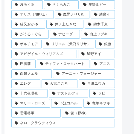
湊あくあ
さくらみこ
星野ルビー
アリス（NIKKE）
魔界ノりりむ
綺良々
猫又おかゆ
井ノ上たきな
錦木千束
がうる・ぐら
ナヒーダ
白上フブキ
ボルチモア
リリエル（天乃リリサ）
銀狼
アビゲイル・ウィリアムズ
星野アイ
巴御前
ティファ・ロックハート
アニス
白銀ノエル
アーニャ・フォージャー
エレグ
天宮こころ
早瀬ユウカ
十六夜咲夜
アストルフォ
ラピ
マリー・ローズ
下江コハル
竜華キサキ
雷電将軍
蛍（原神）
ネロ・クラウディウス