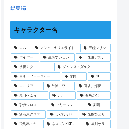
総集編
キャラクター名
レム
マシュ・キリエライト
宝鐘マリン
バイパー
星街すいせい
一之瀬アスナ
初音ミク
ジャンヌ・ダルク
ヨル・フォージャー
甘雨
2B
エミリア
常闇トワ
喜多川海夢
兎田ぺこら
ラム
有馬かな
砂狼シロコ
フリーレン
刻晴
沙花叉クロヱ
しぐれうい
後藤ひとり
飛鳥馬トキ
ネロ（NIKKE）
星川サラ