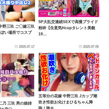
5P大乱交連続SEXで高慢プライド
中野三玖 ご〇嫁三玖
粉砕【生意気Hcupタレント美貌
室っぽい場所でコスプ
19…
2025.07.17
2025.07.05
五等分の花嫁 中野三玖 Jカップ潮
吹き性欲お化けまひるちゃん降
二乃 三玖 男の娘姉
臨！陰キ…