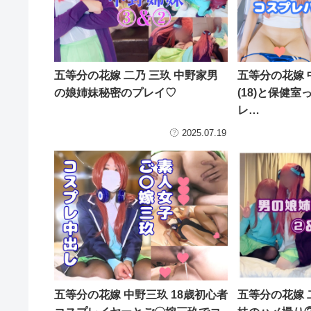
五等分の花嫁 二乃 三玖 中野家男
五等分の花嫁 
の娘姉妹秘密のプレイ♡
(18)と保健
レ…
2025.07.19
五等分の花嫁 中野三玖 18歳初心者
五等分の花嫁 