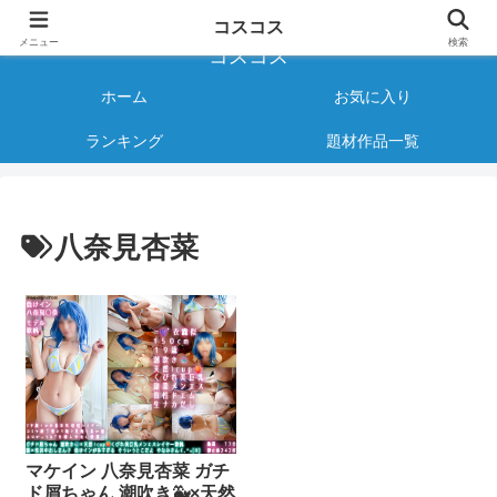
様々なジャンルのコスプレAVをご紹介する情報サイト
コスコス
メニュー
検索
コスコス
ホーム
お気に入り
ランキング
題材作品一覧
八奈見杏菜
マケイン 八奈見杏菜 ガチ
ド屑ちゃん 潮吹き🐳×天然