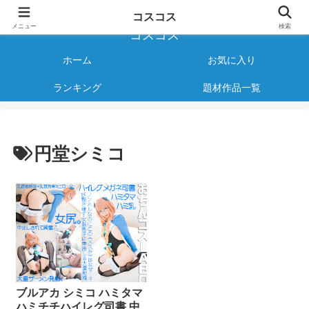
様々なジャンルのコスプレAVをご紹介する情報サイト
コスコス
メニュー
検索
コスコス
ホーム
お気に入り
ランキング
題材作品一覧
円堂シミコ
ブルアカ シミコ ハミタマ
ハミチチハイレグ司書 中