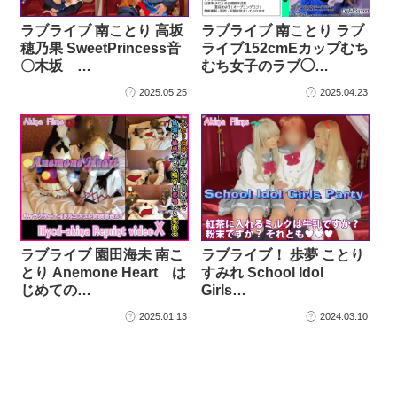
ラブライブ 南ことり 高坂
ラブライブ 南ことり ラブ
穂乃果 SweetPrincess音
ライブ152cmEカップむち
〇木坂 …
むち女子のラブ◯…
2025.05.25
2025.04.23
ラブライブ 園田海未 南こ
ラブライブ！ 歩夢 ことり
とり Anemone Heart は
すみれ School Idol
じめての…
Girls…
2025.01.13
2024.03.10