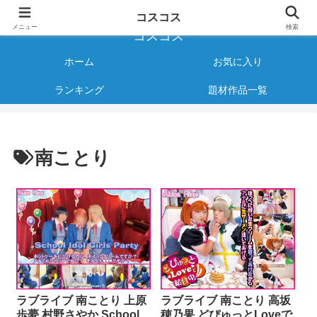
様々なジャンルのコスプレAVをご紹介する情報サイト
コスコス
メニュー
検索
コスコス
ホーム
お気に入り
ランキング
題材作品一覧
南ことり
ラブライブ 南ことり 上原
ラブライブ 南ことり 高坂
歩夢 村野さやか School
穂乃果 どぴゅっとLoveで