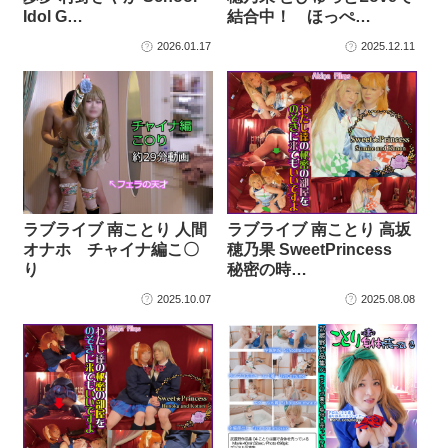
Idol G…
結合中！ ほっぺ…
2026.01.17
2025.12.11
ラブライブ 南ことり 人間
ラブライブ 南ことり 高坂
オナホ チャイナ編こ〇
穂乃果 SweetPrincess
り
秘密の時…
2025.10.07
2025.08.08