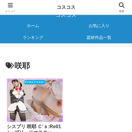
様々なジャンルのコスプレAVをご紹介する情報サイト
コスコス
メニュー
検索
コスコス
ホーム
お気に入り
ランキング
題材作品一覧
咲耶
シスプリ 咲耶 Ｃ’ｓ:Re01