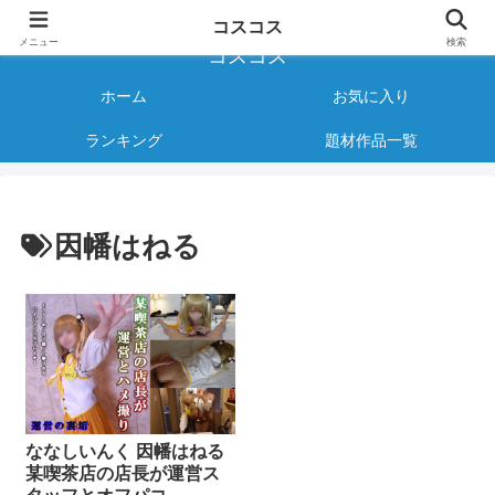
様々なジャンルのコスプレAVをご紹介する情報サイト
コスコス
メニュー
検索
コスコス
ホーム
お気に入り
ランキング
題材作品一覧
因幡はねる
ななしいんく 因幡はねる
某喫茶店の店長が運営ス