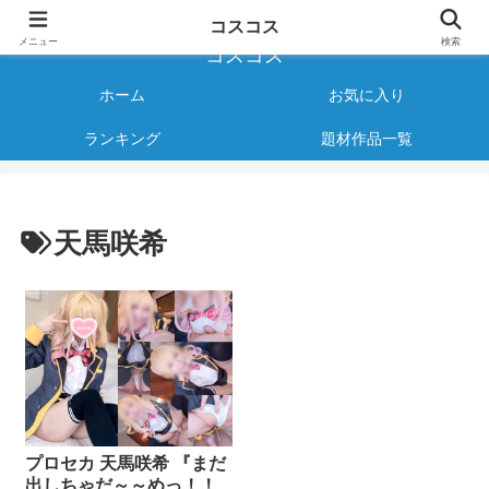
様々なジャンルのコスプレAVをご紹介する情報サイト
コスコス
メニュー
検索
コスコス
ホーム
お気に入り
ランキング
題材作品一覧
天馬咲希
プロセカ 天馬咲希 『まだ
出しちゃだ～～めっ！！