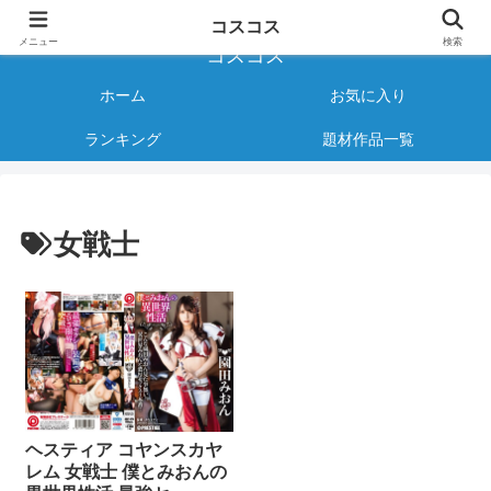
様々なジャンルのコスプレAVをご紹介する情報サイト
コスコス
メニュー
検索
コスコス
ホーム
お気に入り
ランキング
題材作品一覧
女戦士
ヘスティア コヤンスカヤ
レム 女戦士 僕とみおんの