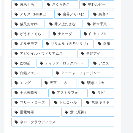
湊あくあ
さくらみこ
星野ルビー
アリス（NIKKE）
魔界ノりりむ
綺良々
猫又おかゆ
井ノ上たきな
錦木千束
がうる・ぐら
ナヒーダ
白上フブキ
ボルチモア
リリエル（天乃リリサ）
銀狼
アビゲイル・ウィリアムズ
星野アイ
巴御前
ティファ・ロックハート
アニス
白銀ノエル
アーニャ・フォージャー
エレグ
天宮こころ
早瀬ユウカ
十六夜咲夜
アストルフォ
ラピ
マリー・ローズ
下江コハル
竜華キサキ
雷電将軍
蛍（原神）
ネロ・クラウディウス