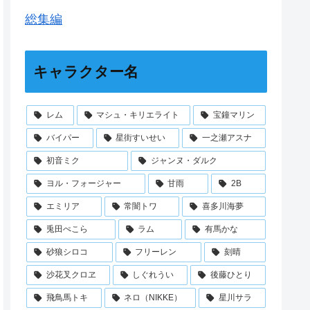
総集編
キャラクター名
レム
マシュ・キリエライト
宝鐘マリン
バイパー
星街すいせい
一之瀬アスナ
初音ミク
ジャンヌ・ダルク
ヨル・フォージャー
甘雨
2B
エミリア
常闇トワ
喜多川海夢
兎田ぺこら
ラム
有馬かな
砂狼シロコ
フリーレン
刻晴
沙花叉クロヱ
しぐれうい
後藤ひとり
飛鳥馬トキ
ネロ（NIKKE）
星川サラ