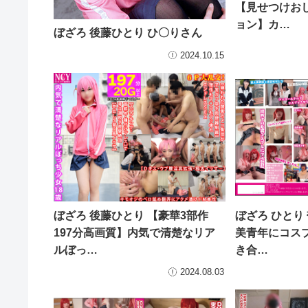
【見せつけお
ョン】カ…
ぼざろ 後藤ひとり ひ〇りさん
2024.10.15
ぼざろ 後藤ひとり 【豪華3部作
ぼざろ ひとり
197分高画質】内気で清楚なリア
美青年にコス
ルぼっ…
き合…
2024.08.03