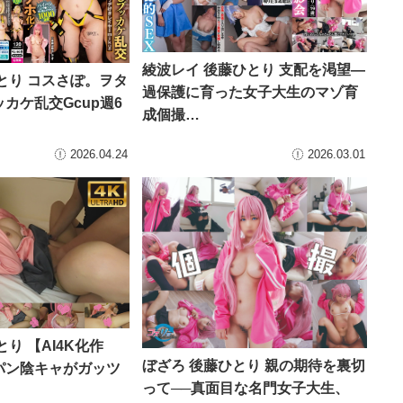
綾波レイ 後藤ひとり 支配を渇望―
とり コスさぽ。ヲタ
過保護に育った女子大生のマゾ育
カケ乱交Gcup週6
成個撮…
2026.04.24
2026.03.01
り 【AI4K化作
ぼざろ 後藤ひとり 親の期待を裏切
パン陰キャがガッツ
って──真面目な名門女子大生、