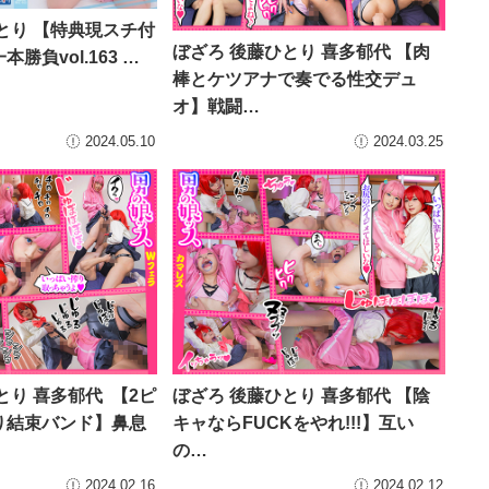
とり 【特典現スチ付
ぼざろ 後藤ひとり 喜多郁代 【肉
勝負vol.163 …
棒とケツアナで奏でる性交デュ
オ】戦闘…
2024.05.10
2024.03.25
とり 喜多郁代 【2ピ
ぼざろ 後藤ひとり 喜多郁代 【陰
り結束バンド】鼻息
キャならFUCKをやれ!!!】互い
の…
2024.02.16
2024.02.12