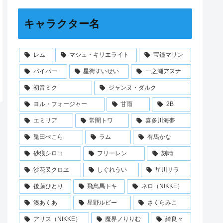
キャラクター名
レム
マシュ・キリエライト
宝鐘マリン
バイパー
星街すいせい
一之瀬アスナ
初音ミク
ジャンヌ・ダルク
ヨル・フォージャー
甘雨
2B
エミリア
常闇トワ
喜多川海夢
兎田ぺこら
ラム
有馬かな
砂狼シロコ
フリーレン
刻晴
沙花叉クロヱ
しぐれうい
星川サラ
後藤ひとり
飛鳥馬トキ
ネロ（NIKKE）
湊あくあ
星野ルビー
さくらみこ
アリス（NIKKE）
魔界ノりりむ
綺良々