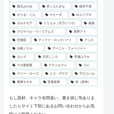
猫又おかゆ
井ノ上たきな
錦木千束
がうる・ぐら
ナヒーダ
白上フブキ
ボルチモア
リリエル（天乃リリサ）
銀狼
アビゲイル・ウィリアムズ
星野アイ
巴御前
ティファ・ロックハート
アニス
白銀ノエル
アーニャ・フォージャー
エレグ
天宮こころ
早瀬ユウカ
十六夜咲夜
アストルフォ
ラピ
マリー・ローズ
ニコ・デマラ
下江コハル
竜華キサキ
雷電将軍
蛍（原神）
もし題材、キャラ名間違い、書き損じ等ありま
したらサイト下部にあるお問い合わせからお気