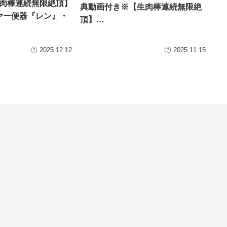
生肉棒連続無限絶頂】
典動画付き※【生肉棒連続無限絶
ヤー便器『レン』・
頂】…
2025.12.12
2025.11.15