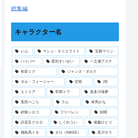
総集編
キャラクター名
レム
マシュ・キリエライト
宝鐘マリン
バイパー
星街すいせい
一之瀬アスナ
初音ミク
ジャンヌ・ダルク
ヨル・フォージャー
甘雨
2B
エミリア
常闇トワ
喜多川海夢
兎田ぺこら
ラム
有馬かな
砂狼シロコ
フリーレン
刻晴
沙花叉クロヱ
しぐれうい
後藤ひとり
飛鳥馬トキ
ネロ（NIKKE）
星川サラ