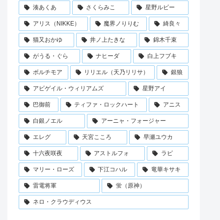
湊あくあ
さくらみこ
星野ルビー
アリス（NIKKE）
魔界ノりりむ
綺良々
猫又おかゆ
井ノ上たきな
錦木千束
がうる・ぐら
ナヒーダ
白上フブキ
ボルチモア
リリエル（天乃リリサ）
銀狼
アビゲイル・ウィリアムズ
星野アイ
巴御前
ティファ・ロックハート
アニス
白銀ノエル
アーニャ・フォージャー
エレグ
天宮こころ
早瀬ユウカ
十六夜咲夜
アストルフォ
ラピ
マリー・ローズ
下江コハル
竜華キサキ
雷電将軍
蛍（原神）
ネロ・クラウディウス