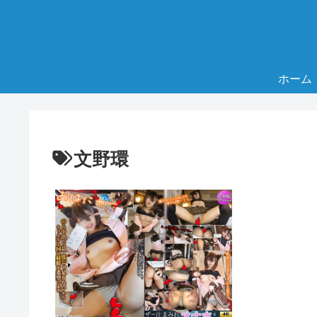
ホーム
文野環