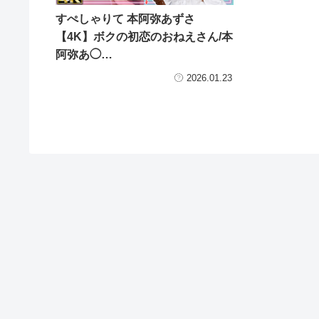
すぺしゃりて 本阿弥あずさ
【4K】ボクの初恋のおねえさん/本
阿弥あ◯…
2026.01.23