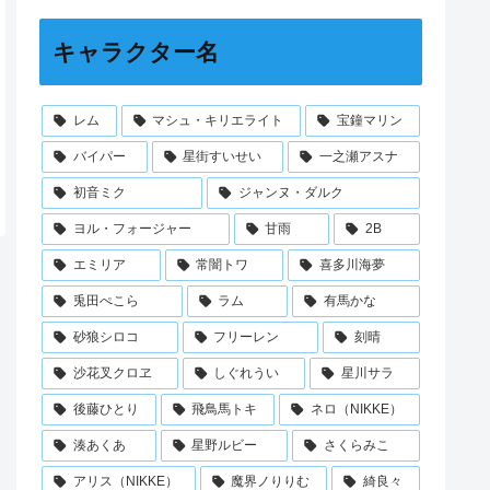
キャラクター名
レム
マシュ・キリエライト
宝鐘マリン
バイパー
星街すいせい
一之瀬アスナ
初音ミク
ジャンヌ・ダルク
ヨル・フォージャー
甘雨
2B
エミリア
常闇トワ
喜多川海夢
兎田ぺこら
ラム
有馬かな
砂狼シロコ
フリーレン
刻晴
沙花叉クロヱ
しぐれうい
星川サラ
後藤ひとり
飛鳥馬トキ
ネロ（NIKKE）
湊あくあ
星野ルビー
さくらみこ
アリス（NIKKE）
魔界ノりりむ
綺良々