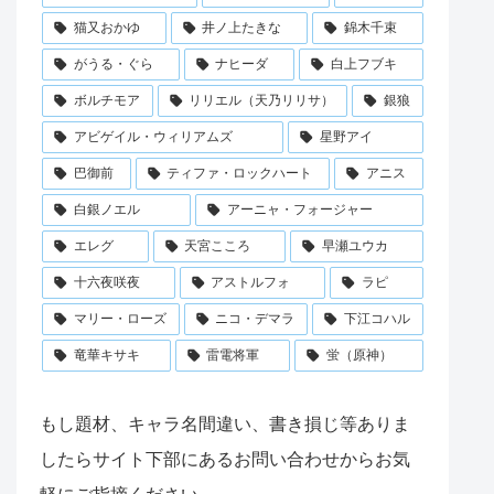
猫又おかゆ
井ノ上たきな
錦木千束
がうる・ぐら
ナヒーダ
白上フブキ
ボルチモア
リリエル（天乃リリサ）
銀狼
アビゲイル・ウィリアムズ
星野アイ
巴御前
ティファ・ロックハート
アニス
白銀ノエル
アーニャ・フォージャー
エレグ
天宮こころ
早瀬ユウカ
十六夜咲夜
アストルフォ
ラピ
マリー・ローズ
ニコ・デマラ
下江コハル
竜華キサキ
雷電将軍
蛍（原神）
もし題材、キャラ名間違い、書き損じ等ありま
したらサイト下部にあるお問い合わせからお気