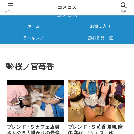
様々なジャンルのコスプレAVをご紹介する情報サイト
コスコス
メニュー
検索
コスコス
ホーム
お気に入り
ランキング
題材作品一覧
桜ノ宮苺香
ブレンド・S カフェ店員
ブレンド・S 苺香 夏帆 麻
さんの５人掛かりの最強
冬 美雨 リクエスト作