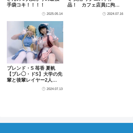
手袋コキ！！！！
品！ カフェ店員に拘…
2025.05.14
2024.07.16
ブレンド・S 苺香 夏帆
【ブレ◯・ドS】大学の先
輩と後輩レイヤー2人…
2024.07.13