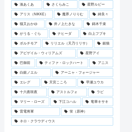
湊あくあ
さくらみこ
星野ルビー
アリス（NIKKE）
魔界ノりりむ
綺良々
猫又おかゆ
井ノ上たきな
錦木千束
がうる・ぐら
ナヒーダ
白上フブキ
ボルチモア
リリエル（天乃リリサ）
銀狼
アビゲイル・ウィリアムズ
星野アイ
巴御前
ティファ・ロックハート
アニス
白銀ノエル
アーニャ・フォージャー
エレグ
天宮こころ
早瀬ユウカ
十六夜咲夜
アストルフォ
ラピ
マリー・ローズ
下江コハル
竜華キサキ
雷電将軍
蛍（原神）
ネロ・クラウディウス