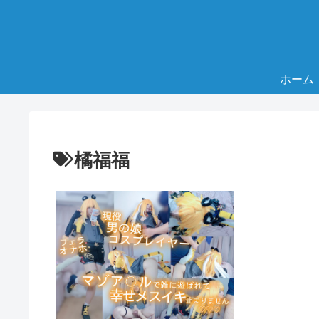
ホーム
橘福福