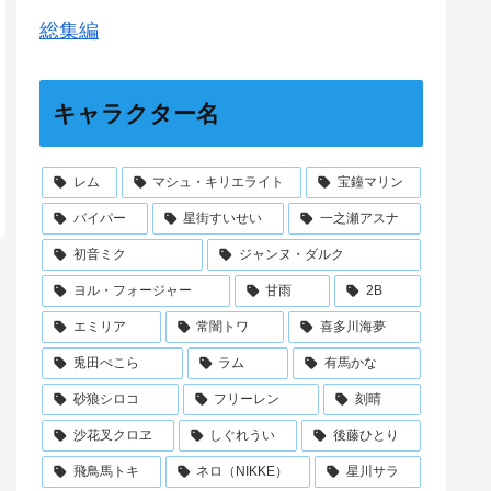
総集編
キャラクター名
レム
マシュ・キリエライト
宝鐘マリン
バイパー
星街すいせい
一之瀬アスナ
初音ミク
ジャンヌ・ダルク
ヨル・フォージャー
甘雨
2B
エミリア
常闇トワ
喜多川海夢
兎田ぺこら
ラム
有馬かな
砂狼シロコ
フリーレン
刻晴
沙花叉クロヱ
しぐれうい
後藤ひとり
飛鳥馬トキ
ネロ（NIKKE）
星川サラ