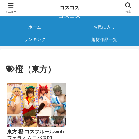
様々なジャンルのコスプレAVをご紹介する情報サイト
コスコス
メニュー
検索
コスコス
ホーム
お気に入り
ランキング
題材作品一覧
橙（東方）
東方 橙 コスフルールweb
フェラオムニバス01