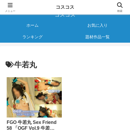
様々なジャンルのコスプレAVをご紹介する情報サイト
コスコス
メニュー
検索
コスコス
ホーム
お気に入り
ランキング
題材作品一覧
牛若丸
FGO 牛若丸 Sex Friend
58 「OGF Vol.9 牛若…