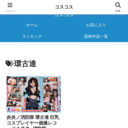
様々なジャンルのコスプレAVをご紹介する情報サイト
コスコス
メニュー
検索
コスコス
ホーム
お気に入り
ランキング
題材作品一覧
環古達
炎炎ノ消防隊 環古達 巨乳
コスプレイヤー個撮レコ