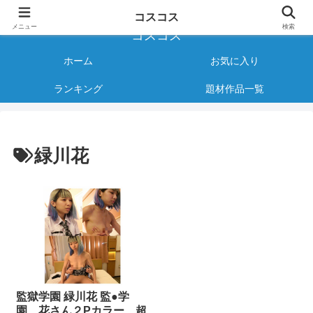
様々なジャンルのコスプレAVをご紹介する情報サイト
コスコス
メニュー
検索
コスコス
ホーム
お気に入り
ランキング
題材作品一覧
緑川花
監獄学園 緑川花 監●学
園 花さん２Pカラー 超