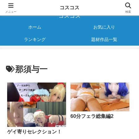
様々なジャンルのコスプレAVをご紹介する情報サイト
コスコス
メニュー
検索
コスコス
ホーム
お気に入り
ランキング
題材作品一覧
那須与一
60分フェラ総集編2
ゲイ寄りセレクション！