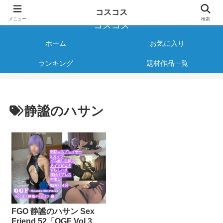
様々なジャンルのコスプレAVをご紹介する情報サイト
コスコス
メニュー
検索
コスコス
ホーム
お気に入り
ランキング
題材作品一覧
静謐のハサン
FGO 静謐のハサン Sex
Friend 52「OGF Vol.3 …