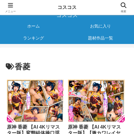
様々なジャンルのコスプレAVをご紹介する情報サイト
コスコス
メニュー
検索
コスコス
ホーム
お気に入り
ランキング
題材作品一覧
香菱
原神 香菱 【AI 4Kリマス
原神 香菱 【AI 4Kリマス
ター版】変態組体操口淫
ター版】【激カワレイヤ