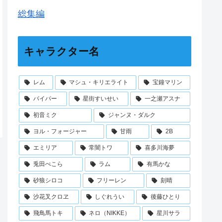
総集編
キャラクター名
レム
マシュ・キリエライト
宝鐘マリン
バイパー
星街すいせい
一之瀬アスナ
初音ミク
ジャンヌ・ダルク
ヨル・フォージャー
甘雨
2B
エミリア
常闇トワ
喜多川海夢
兎田ぺこら
ラム
有馬かな
砂狼シロコ
フリーレン
刻晴
沙花叉クロヱ
しぐれうい
後藤ひとり
飛鳥馬トキ
ネロ（NIKKE）
星川サラ