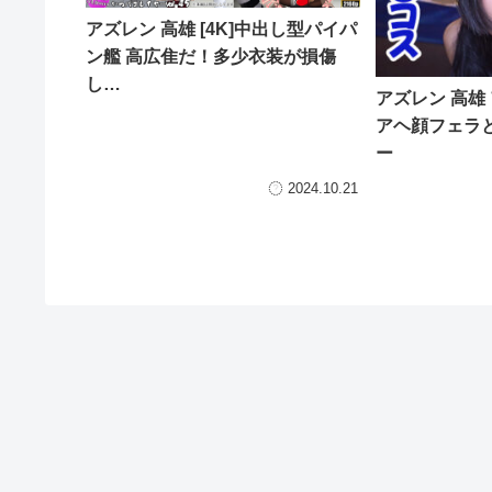
アズレン 高雄 [4K]中出し型パイパ
ン艦 高広隹だ！多少衣装が損傷
し…
アズレン 高雄
アヘ顔フェラ
ー
2024.10.21