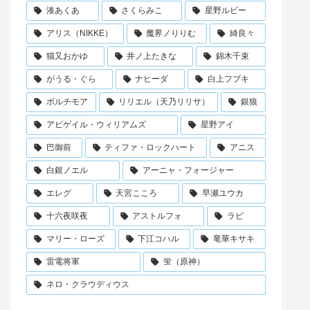
湊あくあ
さくらみこ
星野ルビー
アリス（NIKKE）
魔界ノりりむ
綺良々
猫又おかゆ
井ノ上たきな
錦木千束
がうる・ぐら
ナヒーダ
白上フブキ
ボルチモア
リリエル（天乃リリサ）
銀狼
アビゲイル・ウィリアムズ
星野アイ
巴御前
ティファ・ロックハート
アニス
白銀ノエル
アーニャ・フォージャー
エレグ
天宮こころ
早瀬ユウカ
十六夜咲夜
アストルフォ
ラピ
マリー・ローズ
下江コハル
竜華キサキ
雷電将軍
蛍（原神）
ネロ・クラウディウス