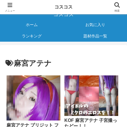
様々なジャンルのコスプレAVをご紹介する情報サイト
コスコス
メニュー
検索
コスコス
ホーム
お気に入り
ランキング
題材作品一覧
麻宮アテナ
KOF 麻宮アテナ 子宮撮っ
麻宮アテナ ブリジット フ
たどー！！