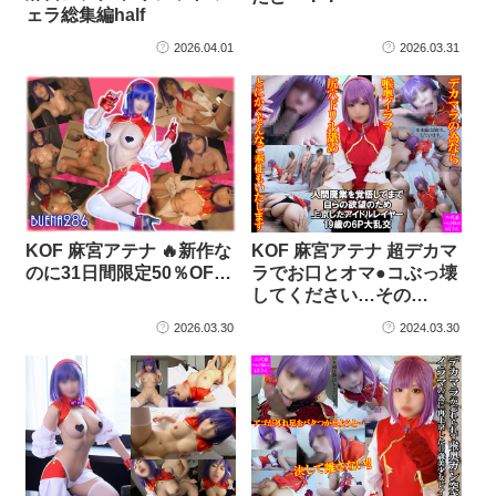
ェラ総集編half
2026.04.01
2026.03.31
KOF 麻宮アテナ 🔥新作な
KOF 麻宮アテナ 超デカマ
のに31日間限定50％OF…
ラでお口とオマ●コぶっ壊
してください…その…
2026.03.30
2024.03.30