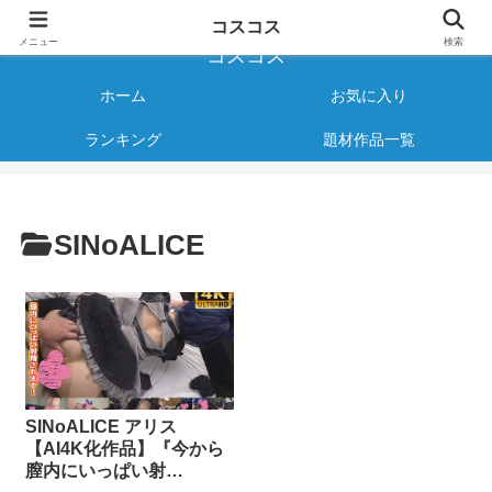
様々なジャンルのコスプレAVをご紹介する情報サイト
コスコス
メニュー
検索
コスコス
ホーム
お気に入り
ランキング
題材作品一覧
SINoALICE
SINoALICE アリス
【AI4K化作品】『今から
膣内にいっぱい射…